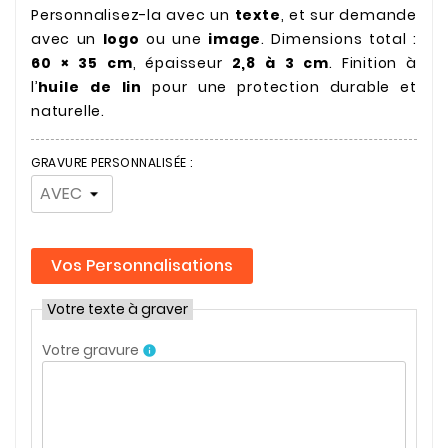
Personnalisez-la avec un
texte
, et sur demande
avec un
logo
ou une
image
. Dimensions total :
60 × 35 cm
, épaisseur
2,8 à 3 cm
. Finition à
l’
huile de lin
pour une protection durable et
naturelle.
GRAVURE PERSONNALISÉE :
Vos Personnalisations
Votre texte à graver
Votre gravure
info