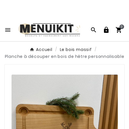
Vos projets sur-mesure au meilleur rapport

qualité prix !
0




Accueil
Le bois massif
Planche à découper en bois de hêtre personnalisable