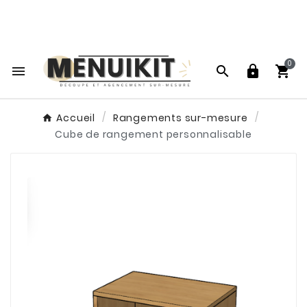
Vos projets sur-mesure au meilleur rapport

qualité prix !
0




Accueil
Rangements sur-mesure
Cube de rangement personnalisable