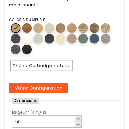
maintenant !
COLORIS DU MEUBLE :

Chêne Corbridge naturel
Votre Configuration
Dimensions
largeur
*
(
cm
)
info
keyboard_arrow_up
keyboard_arrow_down