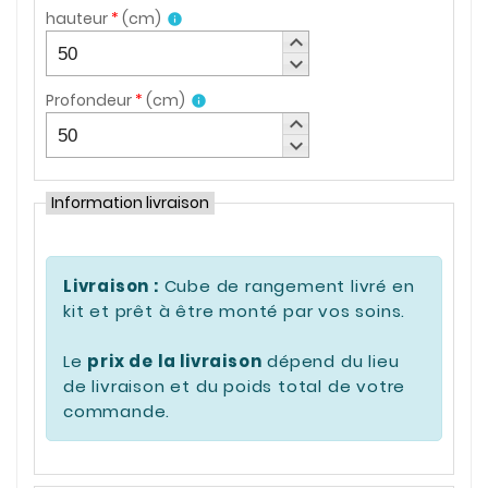
hauteur
*
(
cm
)
info
keyboard_arrow_up
keyboard_arrow_down
Profondeur
*
(
cm
)
info
keyboard_arrow_up
keyboard_arrow_down
Information livraison
Livraison :
Cube de rangement livré en
kit et prêt à être monté par vos soins.
Le
prix de la livraison
dépend du lieu
de livraison et du poids total de votre
commande.