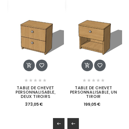














TABLE DE CHEVET
TABLE DE CHEVET
PERSONNALISABLE,
PERSONNALISABLE, UN
DEUX TIROIRS
TIROIR
373,05 €
199,05 €

